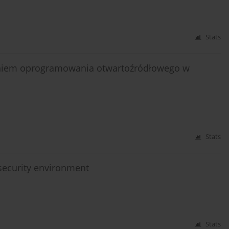
Stats
waniem oprogramowania otwartoźródłowego w
Stats
ersecurity environment
Stats