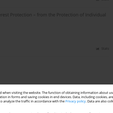
est Protection – from the Protection of Individual
Stats
Stats
 when visiting the website. The function of obtaining information about use
tion in forms and saving cookies in end devices. Data, including cookies, are
o analyze the traffic in accordance with the
Privacy policy
. Data are also co