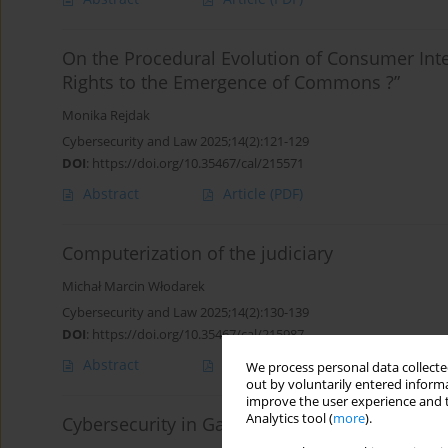
On the Procedural Evolution of Consumer Inter
Rights to the Emergence of Commons ?”
Monika Rejdak
Cybersecurity and Law 2025;14(2):121-129
DOI
:
https://doi.org/10.35467/cal/215571
Abstract
Article
(PDF)
Computerization of the judiciary
Michał Marcin Włodarek
Cybersecurity and Law 2025;14(2):130-139
DOI
:
https://doi.org/10.35467/cal/215987
Abstract
Article
(PDF)
We process personal data collected
out by voluntarily entered informa
improve the user experience and t
Analytics tool (
more
).
Cybersecurity in Games