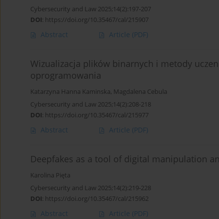
Cybersecurity and Law 2025;14(2):197-207
DOI
:
https://doi.org/10.35467/cal/215907
Abstract
Article
(PDF)
Wizualizacja plików binarnych i metody uczeni
oprogramowania
Katarzyna Hanna Kaminska
,
Magdalena Cebula
Cybersecurity and Law 2025;14(2):208-218
DOI
:
https://doi.org/10.35467/cal/215977
Abstract
Article
(PDF)
Deepfakes as a tool of digital manipulation a
Karolina Pięta
Cybersecurity and Law 2025;14(2):219-228
DOI
:
https://doi.org/10.35467/cal/215962
Abstract
Article
(PDF)