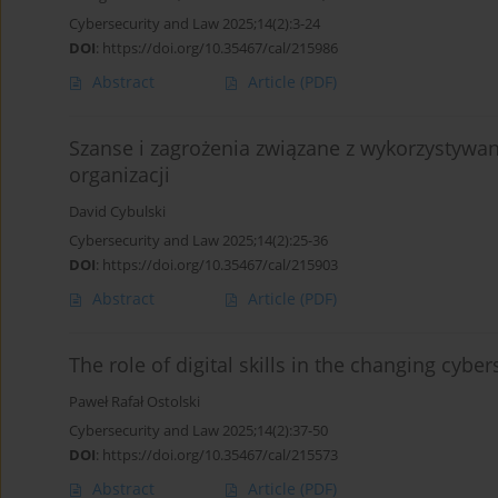
Cybersecurity and Law 2025;14(2):3-24
DOI
:
https://doi.org/10.35467/cal/215986
Abstract
Article
(PDF)
Szanse i zagrożenia związane z wykorzysty
organizacji
David Cybulski
Cybersecurity and Law 2025;14(2):25-36
DOI
:
https://doi.org/10.35467/cal/215903
Abstract
Article
(PDF)
The role of digital skills in the changing cyb
Paweł Rafał Ostolski
Cybersecurity and Law 2025;14(2):37-50
DOI
:
https://doi.org/10.35467/cal/215573
Abstract
Article
(PDF)