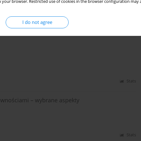
 your browser. Restricted use of cookies in the browser configuration may a
I do not agree
Stats
Stats
rawnościami – wybrane aspekty
Stats