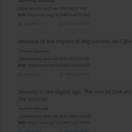
Bartłomiej Terebiński
Cybersecurity and Law 2025;14(2):77-92
DOI
:
https://doi.org/10.35467/cal/215342
Abstract
Article
(PDF)
Analysis of the Impact of Regulations on Cybe
Tomasz Zawadzki
Cybersecurity and Law 2025;14(2):93-109
DOI
:
https://doi.org/10.35467/cal/215569
Abstract
Article
(PDF)
Security in the digital age. The role of DSA an
the Internet
Karolina Mikusek
Cybersecurity and Law 2025;14(2):110-120
DOI
:
https://doi.org/10.35467/cal/215339
Abstract
Article
(PDF)