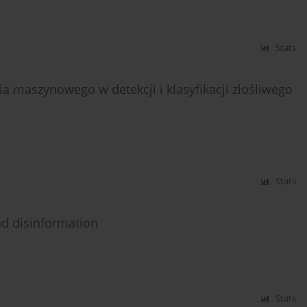
Stats
a maszynowego w detekcji i klasyfikacji złośliwego
Stats
nd disinformation
Stats