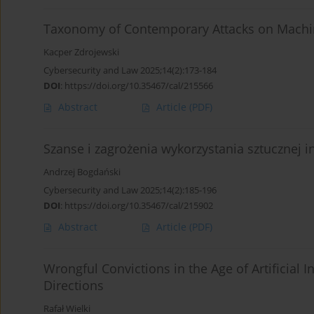
Taxonomy of Contemporary Attacks on Machi
Kacper Zdrojewski
Cybersecurity and Law 2025;14(2):173-184
DOI
:
https://doi.org/10.35467/cal/215566
Abstract
Article
(PDF)
Szanse i zagrożenia wykorzystania sztucznej
Andrzej Bogdański
Cybersecurity and Law 2025;14(2):185-196
DOI
:
https://doi.org/10.35467/cal/215902
Abstract
Article
(PDF)
Wrongful Convictions in the Age of Artificial 
Directions
Rafał Wielki