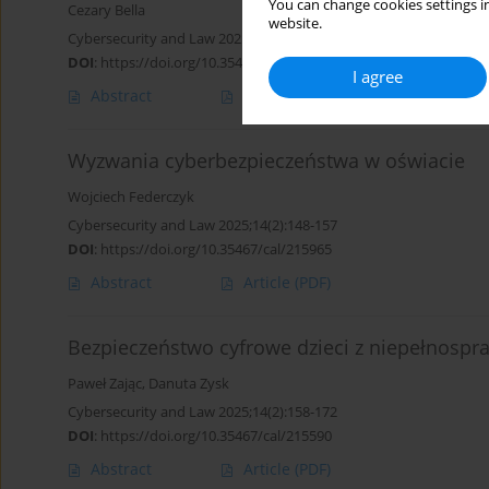
You can change cookies settings in
Cezary Bella
website.
Cybersecurity and Law 2025;14(2):140-147
DOI
:
https://doi.org/10.35467/cal/215976
I agree
Abstract
Article
(PDF)
Wyzwania cyberbezpieczeństwa w oświacie
Wojciech Federczyk
Cybersecurity and Law 2025;14(2):148-157
DOI
:
https://doi.org/10.35467/cal/215965
Abstract
Article
(PDF)
Bezpieczeństwo cyfrowe dzieci z niepełnosp
Paweł Zając
,
Danuta Zysk
Cybersecurity and Law 2025;14(2):158-172
DOI
:
https://doi.org/10.35467/cal/215590
Abstract
Article
(PDF)