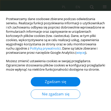
PL
EN
Przetwarzamy dane osobowe zbierane podczas odwiedzania
serwisu. Realizacja funkcji pozyskiwania informacji o użytkownikach
i ich zachowaniu odbywa się poprzez dobrowolnie wprowadzone w
formularzach informacje oraz zapisywanie w urządzeniach
końcowych plików cookies (tzw. ciasteczka). Dane, w tym pliki
cookies, wykorzystywane są w celu realizacji usług, zapewnienia
wygodnego korzystania ze strony oraz w celu monitorowania
ruchu zgodnie z
Polityką prywatności
. Dane są także zbierane i
przetwarzane przez narzędzie Google Analytics (
więcej
).
Możesz zmienić ustawienia cookies w swojej przeglądarce.
Ograniczenie stosowania plików cookies w konfiguracji przeglądarki
może wpłynąć na niektóre funkcjonalności dostępne na stronie.
70
Zgadzam się
MNiSW
Nie zgadzam się
„Cybersecurity and Law”
to recenzowane czasopismo
naukowe poświęcone problematyce bezpieczeństwa
cyberprzestrzeni, ochronie informacji, zagrożeniom cyfrowym