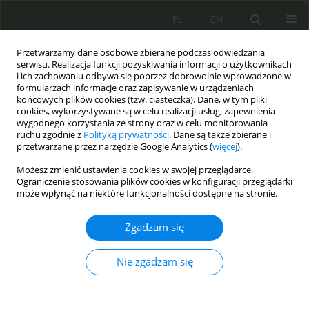
PL
EN
Przetwarzamy dane osobowe zbierane podczas odwiedzania
serwisu. Realizacja funkcji pozyskiwania informacji o użytkownikach
i ich zachowaniu odbywa się poprzez dobrowolnie wprowadzone w
formularzach informacje oraz zapisywanie w urządzeniach
końcowych plików cookies (tzw. ciasteczka). Dane, w tym pliki
cookies, wykorzystywane są w celu realizacji usług, zapewnienia
wygodnego korzystania ze strony oraz w celu monitorowania
ruchu zgodnie z
Polityką prywatności
. Dane są także zbierane i
przetwarzane przez narzędzie Google Analytics (
więcej
).
Możesz zmienić ustawienia cookies w swojej przeglądarce.
Ograniczenie stosowania plików cookies w konfiguracji przeglądarki
może wpłynąć na niektóre funkcjonalności dostępne na stronie.
Autor
Urszula Soler
Zgadzam się
Wayback Democracy: Empirical Traces of
Nie zgadzam się
Disinformation and Polarization on X
Stefano Lovi
,
Urszula Soler