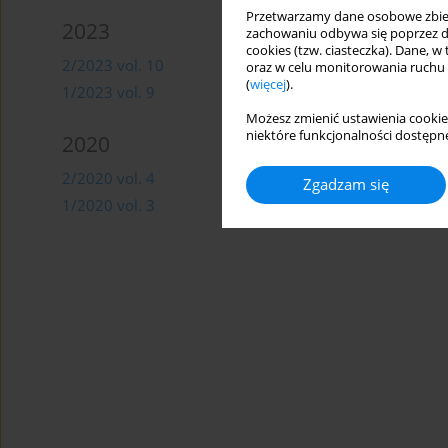
Przetwarzamy dane osobowe zbiera
2023
2022
zachowaniu odbywa się poprzez d
cookies (tzw. ciasteczka). Dane, w
2/2023 vol. 10
2/2022 vol. 8
oraz w celu monitorowania ruchu
(
więcej
).
1/2023 vol. 9
1/2022 vol. 7
Możesz zmienić ustawienia cookie
niektóre funkcjonalności dostępne
2020
2019
2/2020 vol. 4
2/2019 vol. 2
Zgadzam się
1/2020 vol. 3
1/2019 vol. 1