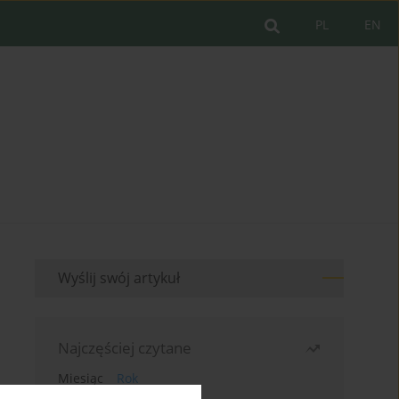
PL
EN
Wyślij swój artykuł
Najczęściej czytane
Miesiąc
Rok