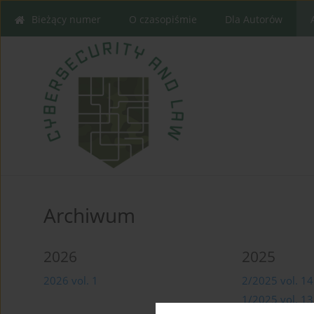
Bieżący numer
O czasopiśmie
Dla Autorów
Archiwum
2026
2025
2026 vol. 1
2/2025 vol. 14
1/2025 vol. 13