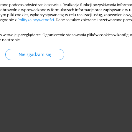
ne podczas odwiedzania serwisu. Realizacja funkcji pozyskiwania informacj
2021
obrowolnie wprowadzone w formularzach informacje oraz zapisywanie w u
 tym pliki cookies, wykorzystywane są w celu realizacji usług, zapewnienia 
2/2021 vol. 6
 zgodnie z
Polityką prywatności
. Dane są także zbierane i przetwarzane prze
1/2021 vol. 5
s w swojej przeglądarce. Ograniczenie stosowania plików cookies w konfigur
 na stronie.
Nie zgadzam się