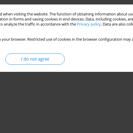
Stats
 when visiting the website. The function of obtaining information about use
tion in forms and saving cookies in end devices. Data, including cookies, are
o analyze the traffic in accordance with the
Privacy policy
. Data are also co
 bezpieczeństwa człowieka
 your browser. Restricted use of cookies in the browser configuration may a
I do not agree
Stats