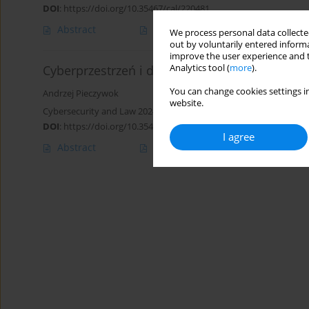
DOI
:
https://doi.org/10.35467/cal/220481
Abstract
Article
(PDF)
We process personal data collected
out by voluntarily entered informa
improve the user experience and t
Cyberprzestrzeń i dydaktyka cyfrowa na rzecz
Analytics tool (
more
).
You can change cookies settings in
Andrzej Pieczywok
website.
Cybersecurity and Law 2024;12(2):94-105
DOI
:
https://doi.org/10.35467/cal/188562
I agree
Abstract
Article
(PDF)