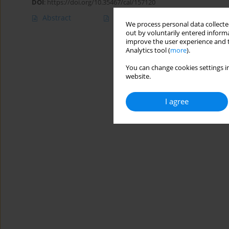
DOI
:
https://doi.org/10.35467/cal/157120
Abstract
Article
(PDF)
We process personal data collected
out by voluntarily entered informa
improve the user experience and t
Analytics tool (
more
).
You can change cookies settings in
website.
I agree