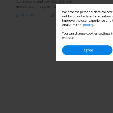
Cybersecurity and Law 2024;12(2):5-24
DOI
:
https://doi.org/10.35467/cal/188555
We process personal data collected
Abstract
Article
(PDF)
out by voluntarily entered informa
improve the user experience and t
Analytics tool (
more
).
You can change cookies settings in
website.
I agree