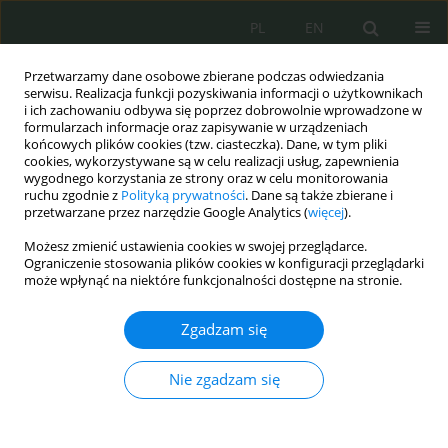
PL
EN
Przetwarzamy dane osobowe zbierane podczas odwiedzania
serwisu. Realizacja funkcji pozyskiwania informacji o użytkownikach
i ich zachowaniu odbywa się poprzez dobrowolnie wprowadzone w
formularzach informacje oraz zapisywanie w urządzeniach
końcowych plików cookies (tzw. ciasteczka). Dane, w tym pliki
cookies, wykorzystywane są w celu realizacji usług, zapewnienia
wygodnego korzystania ze strony oraz w celu monitorowania
ruchu zgodnie z
Polityką prywatności
. Dane są także zbierane i
przetwarzane przez narzędzie Google Analytics (
więcej
).
Możesz zmienić ustawienia cookies w swojej przeglądarce.
Ograniczenie stosowania plików cookies w konfiguracji przeglądarki
może wpłynąć na niektóre funkcjonalności dostępne na stronie.
Autor
Tomasz Janczewski
Zgadzam się
Automatyczna identyfikacja infrastruktury
Nie zgadzam się
przestępczej w przestrzeni IPv4 i IPv6 przy użyciu
lokalnych skryptów OSINT: metody, ograniczenia
i praktyczne zastosowania w