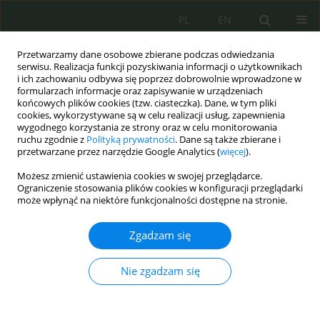
PL
EN
Przetwarzamy dane osobowe zbierane podczas odwiedzania
serwisu. Realizacja funkcji pozyskiwania informacji o użytkownikach
i ich zachowaniu odbywa się poprzez dobrowolnie wprowadzone w
formularzach informacje oraz zapisywanie w urządzeniach
końcowych plików cookies (tzw. ciasteczka). Dane, w tym pliki
cookies, wykorzystywane są w celu realizacji usług, zapewnienia
wygodnego korzystania ze strony oraz w celu monitorowania
ruchu zgodnie z
Polityką prywatności
. Dane są także zbierane i
przetwarzane przez narzędzie Google Analytics (
więcej
).
Możesz zmienić ustawienia cookies w swojej przeglądarce.
Ograniczenie stosowania plików cookies w konfiguracji przeglądarki
może wpłynąć na niektóre funkcjonalności dostępne na stronie.
Archiwum
Zgadzam się
2/2024 vol. 12
Nie zgadzam się
Podmioty zaangażowane w politykę zapewnienia
bezpieczeństwa sieci i systemów