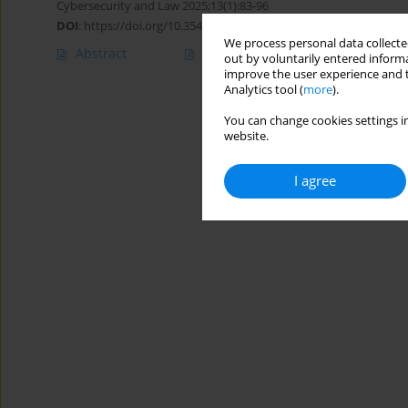
Cybersecurity and Law 2025;13(1):83-96
DOI
:
https://doi.org/10.35467/cal/214607
We process personal data collected
Abstract
Article
(PDF)
out by voluntarily entered informa
improve the user experience and t
Analytics tool (
more
).
You can change cookies settings in
website.
I agree