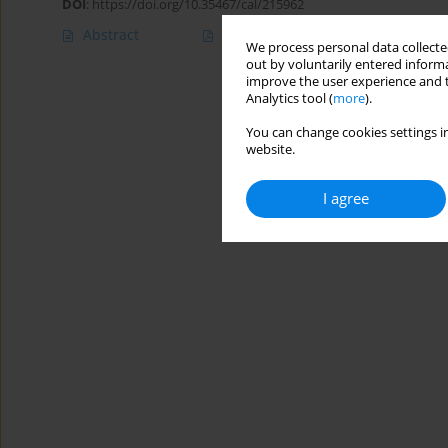
DOI
:
https://doi.org/10.35467/cal/215962
Abstract
Article
(PDF)
We process personal data collected
out by voluntarily entered informa
improve the user experience and t
Analytics tool (
more
).
You can change cookies settings in
website.
I agree