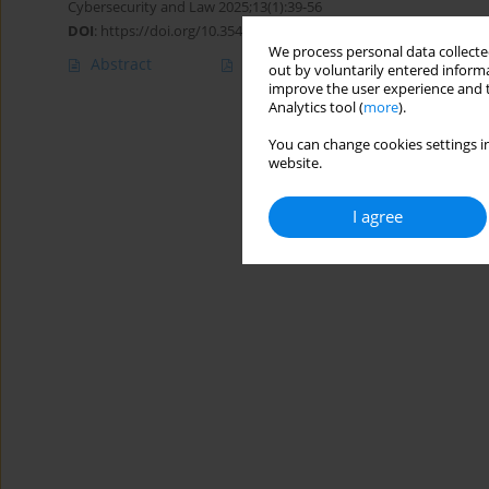
Cybersecurity and Law 2025;13(1):39-56
DOI
:
https://doi.org/10.35467/cal/214595
We process personal data collected
Abstract
Article
(PDF)
out by voluntarily entered informa
improve the user experience and t
Analytics tool (
more
).
You can change cookies settings in
website.
I agree