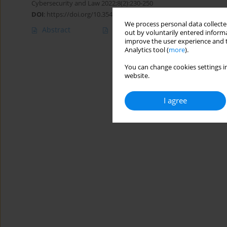
Cybersecurity and Law 2022;8(2):230-250
DOI
:
https://doi.org/10.35467/cal/157213
We process personal data collected
Abstract
Article
(PDF)
out by voluntarily entered informa
improve the user experience and t
Analytics tool (
more
).
You can change cookies settings in
website.
I agree