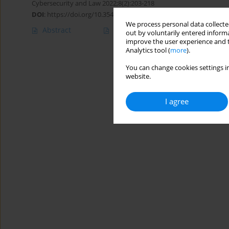
Cybersecurity and Law 2022;8(2):203-218
DOI
:
https://doi.org/10.35467/cal/157183
We process personal data collected
Abstract
Article
(PDF)
out by voluntarily entered informa
improve the user experience and t
Analytics tool (
more
).
You can change cookies settings in
website.
I agree