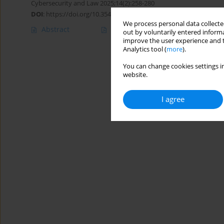
Cybersecurity and Law 2025;14(2):258-280
DOI
:
https://doi.org/10.35467/cal/215905
We process personal data collected
Abstract
Article
(PDF)
out by voluntarily entered informa
improve the user experience and t
Analytics tool (
more
).
You can change cookies settings in
website.
I agree