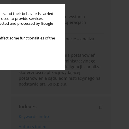
Month
Year
rs and their behavior is carried
Szanse i zagrożenia wykorzystania
 used to provide services,
sztucznej inteligencji w operacjach
llected and processed by Google
wielodomenowych
ffect some functionalities of the
Cyberzagrożenia w internecie – analiza
przypadków
Automatyzacja wydawania postanowień
wojewódzkiego sądu administracyjnego
przy użyciu sztucznej inteligencji – analiza
skuteczności aplikacji wydającej
postanowienia sądu administracyjnego na
podstawie art. 58 p.p.s.a.
Indexes
Keywords index
Authors index