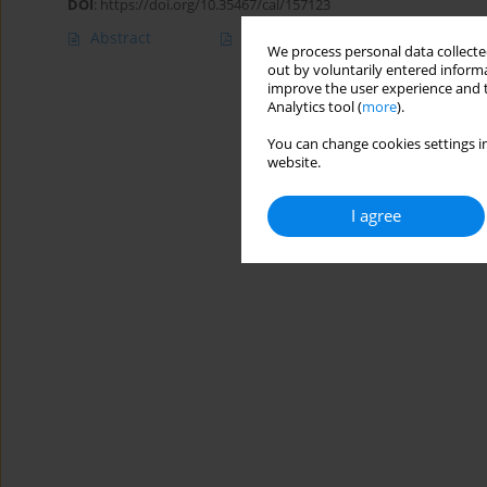
DOI
:
https://doi.org/10.35467/cal/157123
Abstract
Article
(PDF)
We process personal data collected
out by voluntarily entered informa
improve the user experience and t
Analytics tool (
more
).
You can change cookies settings in
website.
I agree