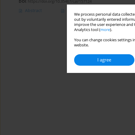
DOI
:
https://doi.org/10.35467/cal/157124
Abstract
Article
(PDF)
We process personal data collected
out by voluntarily entered informa
improve the user experience and t
Analytics tool (
more
).
You can change cookies settings in
website.
I agree