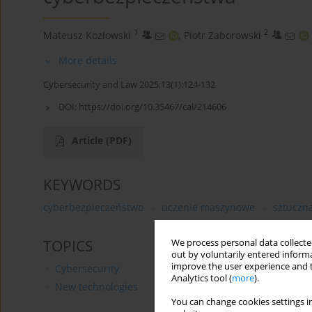
1
2
Mateusz Kozłowski
,
Piotr Zaborowski
More details
Cybersecurity and Law 2025;13(1):124-132
DOI:
https://doi.org/10.35467/cal/214606
Article
(PDF)
KEYWORDS
cyberbezpieczeństwo
uczenie maszynowe
sztuczna
TOPICS
We process personal data collected
out by voluntarily entered informa
improve the user experience and t
Cybersecurity
Analytics tool (
more
).
New technologies
You can change cookies settings in