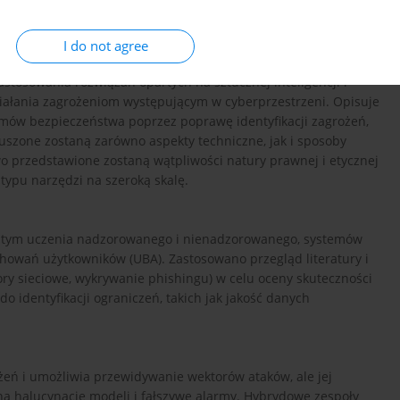
I do not agree
stosowania rozwiązań opartych na sztucznej inteligencji i
ałania zagrożeniom występującym w cyberprzestrzeni. Opisuje
emów bezpieczeństwa poprzez poprawę identyfikacji zagrożeń,
szone zostaną zarówno aspekty techniczne, jak i sposoby
wo przedstawione zostaną wątpliwości natury prawnej i etycznej
typu narzędzi na szeroką skalę.
w tym uczenia nadzorowanego i nienadzorowanego, systemów
howań użytkowników (UBA). Zastosowano przegląd literatury i
ry sieciowe, wykrywanie phishingu) w celu oceny skuteczności
o identyfikacji ograniczeń, takich jak jakość danych
żeń i umożliwia przewidywanie wektorów ataków, ale jej
 na halucynacje modeli i fałszywe alarmy. Hybrydowe zespoły