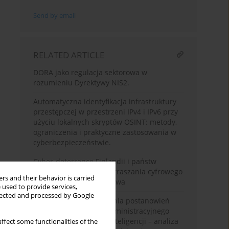
Send by email
RELATED ARTICLE
DORA jako regulacja sektorowa w
rozumieniu Dyrektywy NIS2.
Automatyczna identyfikacja infrastruktury
przestępczej w przestrzeni IPv4 i IPv6 przy
użyciu lokalnych skryptów OSINT: metody,
ograniczenia i praktyczne zastosowania w
cyberbezpieczeństwie.
Cyber-deterrence Finlandii i państw
nordyckich – model odstraszania cyfrowego
rs and their behavior is carried
a bezpieczeństwo państwa
 used to provide services,
llected and processed by Google
Automatyzacja wydawania postanowień
wojewódzkiego sądu administracyjnego
przy użyciu sztucznej inteligencji – analiza
ffect some functionalities of the