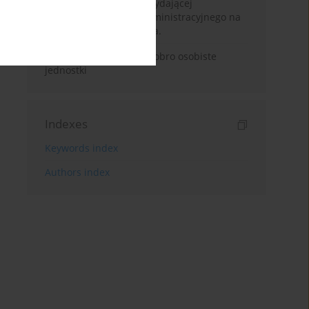
skuteczności aplikacji wydającej
postanowienia sądu administracyjnego na
podstawie art. 58 p.p.s.a.
Godność cyfrowa jako dobro osobiste
jednostki
Indexes
Keywords index
Authors index