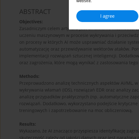
website.
ABSTRACT
I agree
Objectives:
Zasadniczym celem artykułu jest omówienie możliwości za
uczeniu maszynowym w procesie wykrywania i przeciwdzi
on procesy w których AI może usprawniać działanie syst
automatyzację oraz przewidywanie wektorów ataków. Poru
implementacji rozwiązań sztucznej inteligencji. Dodatko
oraz zagrożenia, które mogą wynikać z zastosowania tego 
Methods:
Przeprowadzono analizę technicznych aspektów AI/ML, 
wykrywania włamań (IDS), rozwiązań EDR oraz analizy zac
analizę przypadków praktycznych (np. automatyczne zapo
rozwiązań. Dodatkowo, wykorzystano podejście krytyczne d
treningowych i zapotrzebowanie na moc obliczeniową.
Results:
Wykazano, że AI znacząco przyspiesza identyfikację zagro
skuteczność zależy od jakości danych oraz jest narażona