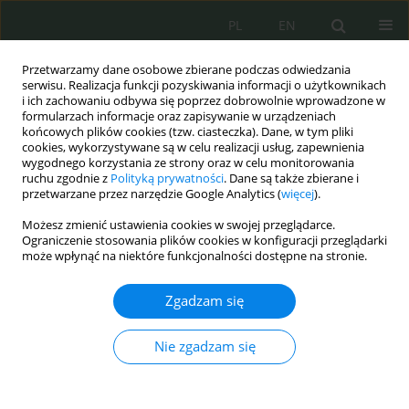
PL
EN
Przetwarzamy dane osobowe zbierane podczas odwiedzania
serwisu. Realizacja funkcji pozyskiwania informacji o użytkownikach
i ich zachowaniu odbywa się poprzez dobrowolnie wprowadzone w
formularzach informacje oraz zapisywanie w urządzeniach
końcowych plików cookies (tzw. ciasteczka). Dane, w tym pliki
cookies, wykorzystywane są w celu realizacji usług, zapewnienia
wygodnego korzystania ze strony oraz w celu monitorowania
ruchu zgodnie z
Polityką prywatności
. Dane są także zbierane i
przetwarzane przez narzędzie Google Analytics (
więcej
).
Możesz zmienić ustawienia cookies w swojej przeglądarce.
Ograniczenie stosowania plików cookies w konfiguracji przeglądarki
może wpłynąć na niektóre funkcjonalności dostępne na stronie.
Słowo kluczowe
podmioty ważne
Zgadzam się
Podmioty zaangażowane w politykę zapewnienia
Nie zgadzam się
bezpieczeństwa sieci i systemów
informatycznych w świetle dyrektywy NIS 2 (cz. 2)