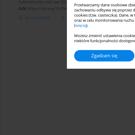
Cybersecurity and Law 2024;12(2):5-24
Przetwarzamy dane osobowe zbiera
DOI
:
https://doi.org/10.35467/cal/188555
zachowaniu odbywa się poprzez d
cookies (tzw. ciasteczka). Dane, w
Streszczenie
Artykuł
(PDF)
oraz w celu monitorowania ruchu
(
więcej
).
Możesz zmienić ustawienia cookie
niektóre funkcjonalności dostępne
Zgadzam się