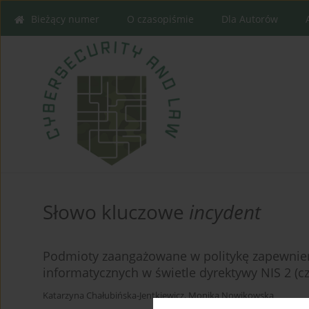
Bieżący numer
O czasopiśmie
Dla Autorów
Słowo kluczowe
incydent
Podmioty zaangażowane w politykę zapewnien
informatycznych w świetle dyrektywy NIS 2 (cz
Katarzyna Chałubińska-Jentkiewicz
,
Monika Nowikowska