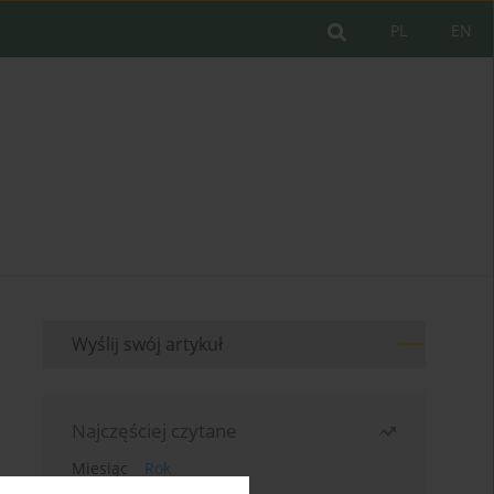
PL
EN
Wyślij swój artykuł
Najczęściej czytane
Miesiąc
Rok