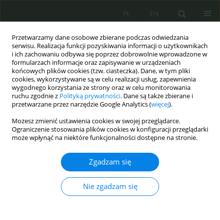
PL
EN
Przetwarzamy dane osobowe zbierane podczas odwiedzania
serwisu. Realizacja funkcji pozyskiwania informacji o użytkownikach
i ich zachowaniu odbywa się poprzez dobrowolnie wprowadzone w
formularzach informacje oraz zapisywanie w urządzeniach
końcowych plików cookies (tzw. ciasteczka). Dane, w tym pliki
cookies, wykorzystywane są w celu realizacji usług, zapewnienia
wygodnego korzystania ze strony oraz w celu monitorowania
ruchu zgodnie z
Polityką prywatności
. Dane są także zbierane i
przetwarzane przez narzędzie Google Analytics (
więcej
).
Możesz zmienić ustawienia cookies w swojej przeglądarce.
Ograniczenie stosowania plików cookies w konfiguracji przeglądarki
może wpłynąć na niektóre funkcjonalności dostępne na stronie.
Słowo kluczowe
CERT
Zgadzam się
Podmioty zaangażowane w politykę zapewnienia
Nie zgadzam się
bezpieczeństwa sieci i systemów
informatycznych w świetle dyrektywy NIS 2 (cz. 2)