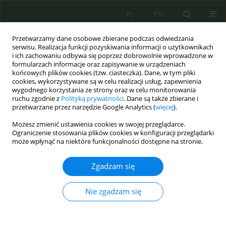
PL
EN
Przetwarzamy dane osobowe zbierane podczas odwiedzania
serwisu. Realizacja funkcji pozyskiwania informacji o użytkownikach
i ich zachowaniu odbywa się poprzez dobrowolnie wprowadzone w
formularzach informacje oraz zapisywanie w urządzeniach
końcowych plików cookies (tzw. ciasteczka). Dane, w tym pliki
cookies, wykorzystywane są w celu realizacji usług, zapewnienia
wygodnego korzystania ze strony oraz w celu monitorowania
ruchu zgodnie z
Polityką prywatności
. Dane są także zbierane i
przetwarzane przez narzędzie Google Analytics (
więcej
).
Możesz zmienić ustawienia cookies w swojej przeglądarce.
Ograniczenie stosowania plików cookies w konfiguracji przeglądarki
może wpłynąć na niektóre funkcjonalności dostępne na stronie.
2026 vol. 1
Zgadzam się
Nie zgadzam się
Automatyczna identyfikacja
infrastruktury przestępczej w