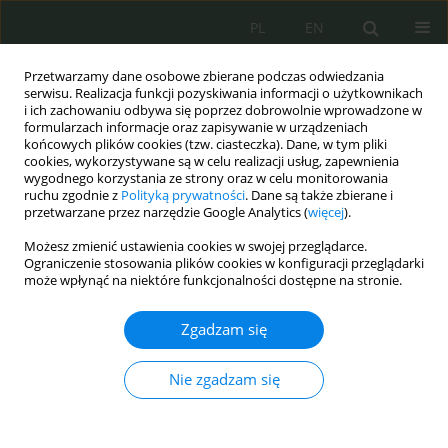
PL
EN
Przetwarzamy dane osobowe zbierane podczas odwiedzania
serwisu. Realizacja funkcji pozyskiwania informacji o użytkownikach
i ich zachowaniu odbywa się poprzez dobrowolnie wprowadzone w
formularzach informacje oraz zapisywanie w urządzeniach
końcowych plików cookies (tzw. ciasteczka). Dane, w tym pliki
cookies, wykorzystywane są w celu realizacji usług, zapewnienia
wygodnego korzystania ze strony oraz w celu monitorowania
ruchu zgodnie z
Polityką prywatności
. Dane są także zbierane i
przetwarzane przez narzędzie Google Analytics (
więcej
).
Możesz zmienić ustawienia cookies w swojej przeglądarce.
Ograniczenie stosowania plików cookies w konfiguracji przeglądarki
może wpłynąć na niektóre funkcjonalności dostępne na stronie.
2/2022 vol. 8
Zgadzam się
Nie zgadzam się
Operational Control pursuant
to the Act on State Protection