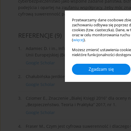
cyberbezpieczeństwo jako wspólne zadanie państwa, biz
podejścia i opartej na zaufaniu współpracy, żeby móc z
cyfrową suwerenność państwa.
Przetwarzamy dane osobowe zbiera
zachowaniu odbywa się poprzez d
cookies (tzw. ciasteczka). Dane, w
REFERENCJE
(9)
oraz w celu monitorowania ruchu
(
więcej
).
1.
Adamiec D. i in., Informacja na temat legislacji do
Możesz zmienić ustawienia cookie
Unii Europejskiej (Belgia, Czechy, Estonia, Francja, Ho
niektóre funkcjonalności dostępne
Google Scholar
Zgadzam się
2.
Chałubińska-Jentkiewicz K., Brzostek A., Strategie 
Google Scholar
3.
Cziomer E., Znaczenie „Białej Księgi 2016” dla ocen
„Bezpieczeństwo. Teoria i Praktyka” 2017, nr 1.
Google Scholar
4.
Fraser M., Czym jest cyfrowa suwerenność i dlaczego