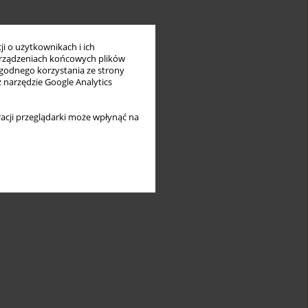
i o użytkownikach i ich
rządzeniach końcowych plików
wygodnego korzystania ze strony
z narzędzie Google Analytics
acji przeglądarki może wpłynąć na