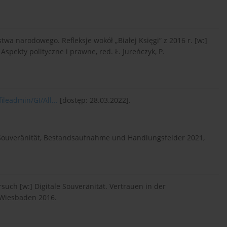
narodowego. Refleksje wokół „Białej Księgi” z 2016 r. [w:]
Aspekty polityczne i prawne, red. Ł. Jureńczyk, P.
fileadmin/GI/All...
[dostęp: 28.03.2022].
le Souveränität, Bestandsaufnahme und Handlungsfelder 2021,
rsuch [w:] Digitale Souveränität. Vertrauen in der
, Wiesbaden 2016.