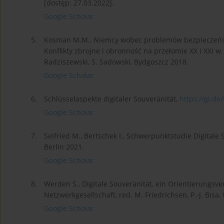
[dostęp: 27.03.2022].
Google Scholar
5.
Kosman M.M., Niemcy wobec problemów bezpieczeństwa 
Konflikty zbrojne i obronność na przełomie XX i XXI w. 
Radziszewski, S. Sadowski, Bydgoszcz 2018.
Google Scholar
6.
Schlüsselaspekte digitaler Souveränität,
https://gi.de/
Google Scholar
7.
Seifried M., Bertschek I., Schwerpunktstudie Digita
Berlin 2021.
Google Scholar
8.
Werden S., Digitale Souveränität, ein Orientierungsve
Netzwerkgesellschaft, red. M. Friedrichsen, P.-J. Bisa
Google Scholar