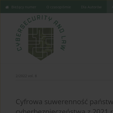
Bieżący numer
O czasopiśmie
Dla Autorów
2/2022 vol. 8
Cyfrowa suwerenność państwa 
cyberbezpieczeństwa z 2021 