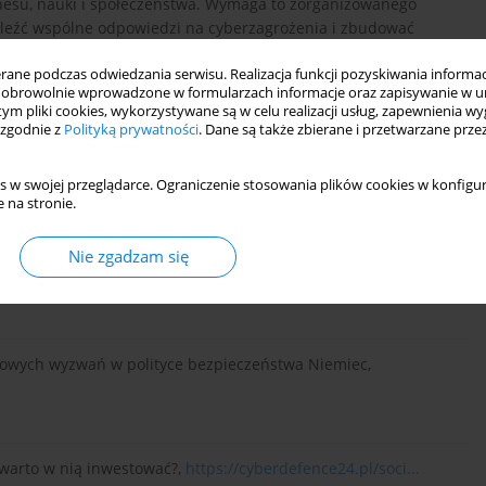
nesu, nauki i społeczeństwa. Wymaga to zorganizowanego
naleźć wspólne odpowiedzi na cyberzagrożenia i zbudować
ne podczas odwiedzania serwisu. Realizacja funkcji pozyskiwania informacj
obrowolnie wprowadzone w formularzach informacje oraz zapisywanie w u
 tym pliki cookies, wykorzystywane są w celu realizacji usług, zapewnienia 
 zgodnie z
Polityką prywatności
. Dane są także zbierane i przetwarzane prze
tyczącej systemu cyberbezpieczeństwa w wybranych państwach
s w swojej przeglądarce. Ograniczenie stosowania plików cookies w konfigur
landia, Niemcy, Szwecja), „Zeszyty Prawnicze” 2021, nr 3.
 na stronie.
Nie zgadzam się
cyberbezpieczeństwa współczesnego świata, Warszawa 2021.
y nowych wyzwań w polityce bezpieczeństwa Niemiec,
 warto w nią inwestować?,
https://cyberdefence24.pl/soci...