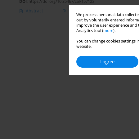
DOI
:
https://doi.org/10.35467/cal/157123
Abstract
Article
(PDF)
We process personal data collected
out by voluntarily entered informa
improve the user experience and t
Analytics tool (
more
).
You can change cookies settings in
website.
I agree